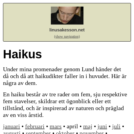
linusakesson.net
(show navigation)
Haikus
Under mina promenader genom Lund händer det
då och då att haikudikter faller in i huvudet. Här är
några av dem.
En haiku består av tre rader om fem, sju respektive
fem stavelser, skildrar ett ögonblick eller ett
tillstånd, och är inspirerad av naturen och präglad
av en viss årstid.
januari
•
februari
•
mars
• april •
maj
•
juni
•
juli
•
augusti
•
september
•
oktober
•
november
•