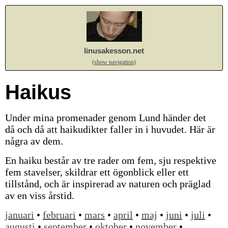
linusakesson.net
(show navigation)
Haikus
Under mina promenader genom Lund händer det
då och då att haikudikter faller in i huvudet. Här är
några av dem.
En haiku består av tre rader om fem, sju respektive
fem stavelser, skildrar ett ögonblick eller ett
tillstånd, och är inspirerad av naturen och präglad
av en viss årstid.
januari
•
februari
•
mars
•
april
•
maj
•
juni
•
juli
•
augusti
•
september
•
oktober
•
november
•