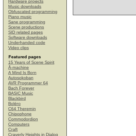
Hardware projects
Music downloads
Obfuscated programming
Piano music
Sane programming
Scene productions
SID related pages
Software downloads
Underhanded code
Video clips
Featured pages
15 Years of Scene Spirit
Å-machine
A Mind Is Born
Autosokoban
AVR Programmer 64
Bach Forever
BASIC Music
Blackbird
Boléro
C64 Theremin
Chipophone
Commodordion
Computers
Craft
Craverly Heights in Dialog