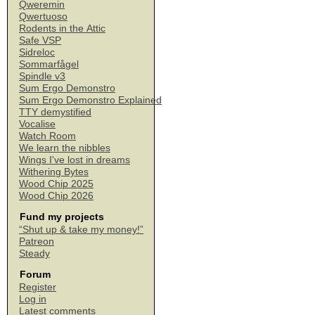
Qweremin
Qwertuoso
Rodents in the Attic
Safe VSP
Sidreloc
Sommarfågel
Spindle v3
Sum Ergo Demonstro
Sum Ergo Demonstro Explained
TTY demystified
Vocalise
Watch Room
We learn the nibbles
Wings I've lost in dreams
Withering Bytes
Wood Chip 2025
Wood Chip 2026
Fund my projects
“Shut up & take my money!”
Patreon
Steady
Forum
Register
Log in
Latest comments