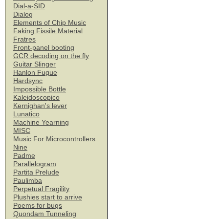
Dial-a-SID
Dialog
Elements of Chip Music
Faking Fissile Material
Fratres
Front-panel booting
GCR decoding on the fly
Guitar Slinger
Hanlon Fugue
Hardsync
Impossible Bottle
Kaleidoscopico
Kernighan's lever
Lunatico
Machine Yearning
MISC
Music For Microcontrollers
Nine
Padme
Parallelogram
Partita Prelude
Paulimba
Perpetual Fragility
Plushies start to arrive
Poems for bugs
Quondam Tunneling