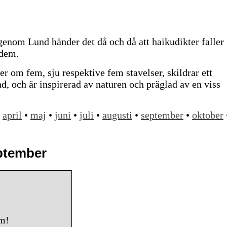
nom Lund händer det då och då att haikudikter faller 
 dem.
er om fem, sju respektive fem stavelser, skildrar ett
ånd, och är inspirerad av naturen och präglad av en viss
•
april
•
maj
•
juni
•
juli
•
augusti
•
september
•
oktober
eptember
um!