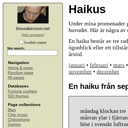
Haikus
Under mina promenader ge
linusakesson.net
huvudet. Här är några av
(hide navigation)
En haiku består av tre rad
Swedish content
ögonblick eller ett tillst
Site search:
årstid.
Navigation
januari
•
februari
•
mars
Home & news
november
•
december
Random page
All pages
En haiku från s
Databases
Fortune cookies
SID themes
Page collections
Blag
måndag klockan tre
Chip music
mårran ylar i fjärran
Chipophone
höst i svenskt luftr
Games