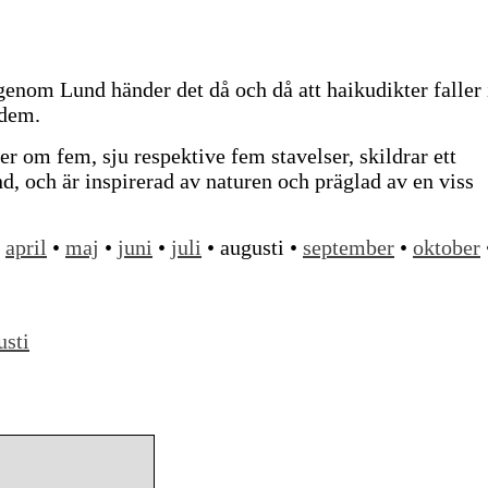
nom Lund händer det då och då att haikudikter faller 
 dem.
er om fem, sju respektive fem stavelser, skildrar ett
ånd, och är inspirerad av naturen och präglad av en viss
•
april
•
maj
•
juni
•
juli
• augusti •
september
•
oktober