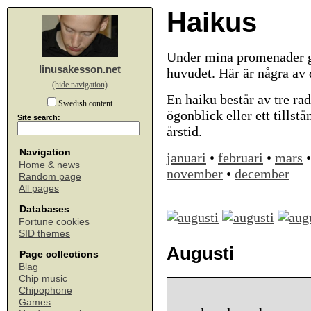
Haikus
Under mina promenader ge
linusakesson.net
huvudet. Här är några av
(hide navigation)
En haiku består av tre rad
Swedish content
ögonblick eller ett tillst
Site search:
årstid.
Navigation
januari
•
februari
•
mars
Home & news
november
•
december
Random page
All pages
Databases
Fortune cookies
SID themes
Augusti
Page collections
Blag
Chip music
Chipophone
Games