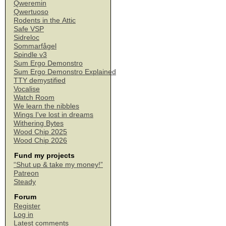
Qweremin
Qwertuoso
Rodents in the Attic
Safe VSP
Sidreloc
Sommarfågel
Spindle v3
Sum Ergo Demonstro
Sum Ergo Demonstro Explained
TTY demystified
Vocalise
Watch Room
We learn the nibbles
Wings I've lost in dreams
Withering Bytes
Wood Chip 2025
Wood Chip 2026
Fund my projects
“Shut up & take my money!”
Patreon
Steady
Forum
Register
Log in
Latest comments