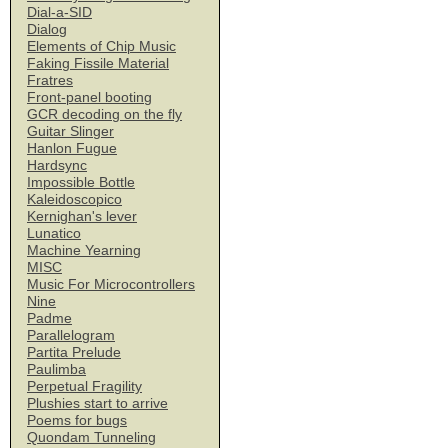
Dial-a-SID
Dialog
Elements of Chip Music
Faking Fissile Material
Fratres
Front-panel booting
GCR decoding on the fly
Guitar Slinger
Hanlon Fugue
Hardsync
Impossible Bottle
Kaleidoscopico
Kernighan's lever
Lunatico
Machine Yearning
MISC
Music For Microcontrollers
Nine
Padme
Parallelogram
Partita Prelude
Paulimba
Perpetual Fragility
Plushies start to arrive
Poems for bugs
Quondam Tunneling