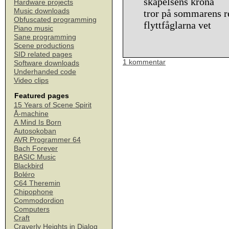
skapelsens krona
Hardware projects
Music downloads
tror på sommarens 
Obfuscated programming
flyttfåglarna vet
Piano music
Sane programming
Scene productions
SID related pages
1 kommentar
Software downloads
Underhanded code
Video clips
Featured pages
15 Years of Scene Spirit
Å-machine
A Mind Is Born
Autosokoban
AVR Programmer 64
Bach Forever
BASIC Music
Blackbird
Boléro
C64 Theremin
Chipophone
Commodordion
Computers
Craft
Craverly Heights in Dialog