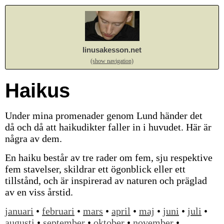
linusakesson.net
(show navigation)
Haikus
Under mina promenader genom Lund händer det
då och då att haikudikter faller in i huvudet. Här är
några av dem.
En haiku består av tre rader om fem, sju respektive
fem stavelser, skildrar ett ögonblick eller ett
tillstånd, och är inspirerad av naturen och präglad
av en viss årstid.
januari
•
februari
•
mars
•
april
•
maj
•
juni
•
juli
•
augusti
•
september
•
oktober
•
november
•