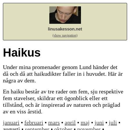
linusakesson.net
(show navigation)
Haikus
Under mina promenader genom Lund händer det
då och då att haikudikter faller in i huvudet. Här är
några av dem.
En haiku består av tre rader om fem, sju respektive
fem stavelser, skildrar ett ögonblick eller ett
tillstånd, och är inspirerad av naturen och präglad
av en viss årstid.
januari
•
februari
•
mars
•
april
•
maj
•
juni
•
juli
•
augusti •
september
•
oktober
•
november
•