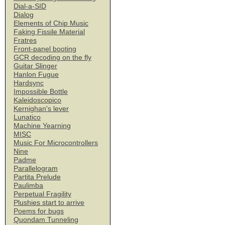
Dial-a-SID
Dialog
Elements of Chip Music
Faking Fissile Material
Fratres
Front-panel booting
GCR decoding on the fly
Guitar Slinger
Hanlon Fugue
Hardsync
Impossible Bottle
Kaleidoscopico
Kernighan's lever
Lunatico
Machine Yearning
MISC
Music For Microcontrollers
Nine
Padme
Parallelogram
Partita Prelude
Paulimba
Perpetual Fragility
Plushies start to arrive
Poems for bugs
Quondam Tunneling