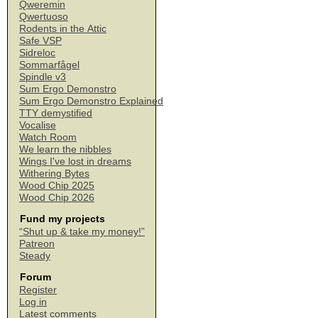
Qweremin
Qwertuoso
Rodents in the Attic
Safe VSP
Sidreloc
Sommarfågel
Spindle v3
Sum Ergo Demonstro
Sum Ergo Demonstro Explained
TTY demystified
Vocalise
Watch Room
We learn the nibbles
Wings I've lost in dreams
Withering Bytes
Wood Chip 2025
Wood Chip 2026
Fund my projects
“Shut up & take my money!”
Patreon
Steady
Forum
Register
Log in
Latest comments