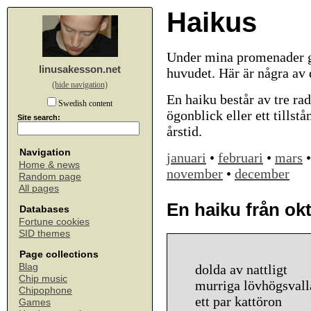
Haikus
Under mina promenader ge
linusakesson.net
huvudet. Här är några av
(hide navigation)
En haiku består av tre rad
Swedish content
ögonblick eller ett tillst
Site search:
årstid.
Navigation
januari
•
februari
•
mars
Home & news
november
•
december
Random page
All pages
En haiku från ok
Databases
Fortune cookies
SID themes
Page collections
Blag
dolda av nattligt
Chip music
murriga lövhögsvall
Chipophone
ett par kattöron
Games