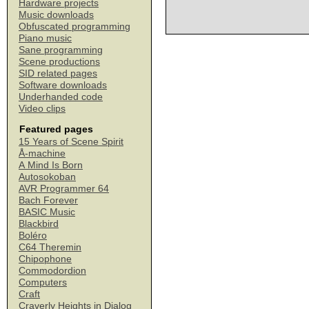
Hardware projects
Music downloads
Obfuscated programming
Piano music
Sane programming
Scene productions
SID related pages
Software downloads
Underhanded code
Video clips
Featured pages
15 Years of Scene Spirit
Å-machine
A Mind Is Born
Autosokoban
AVR Programmer 64
Bach Forever
BASIC Music
Blackbird
Boléro
C64 Theremin
Chipophone
Commodordion
Computers
Craft
Craverly Heights in Dialog