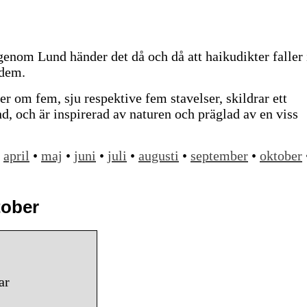
nom Lund händer det då och då att haikudikter faller 
 dem.
er om fem, sju respektive fem stavelser, skildrar ett
ånd, och är inspirerad av naturen och präglad av en viss
•
april
•
maj
•
juni
•
juli
•
augusti
•
september
•
oktober
tober
ar