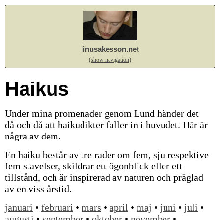
linusakesson.net
(show navigation)
Haikus
Under mina promenader genom Lund händer det
då och då att haikudikter faller in i huvudet. Här är
några av dem.
En haiku består av tre rader om fem, sju respektive
fem stavelser, skildrar ett ögonblick eller ett
tillstånd, och är inspirerad av naturen och präglad
av en viss årstid.
januari
•
februari
•
mars
•
april
•
maj
•
juni
•
juli
•
augusti
•
september
•
oktober
•
november
•