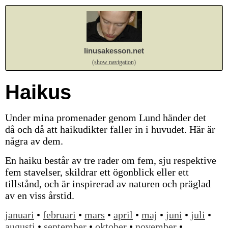
linusakesson.net
(show navigation)
Haikus
Under mina promenader genom Lund händer det
då och då att haikudikter faller in i huvudet. Här är
några av dem.
En haiku består av tre rader om fem, sju respektive
fem stavelser, skildrar ett ögonblick eller ett
tillstånd, och är inspirerad av naturen och präglad
av en viss årstid.
januari
•
februari
•
mars
•
april
•
maj
•
juni
•
juli
•
augusti
•
september
•
oktober
•
november
•