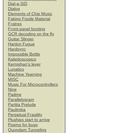
Dial-a-SID
Dialog
Elements of Chip Music
Faking Fissile Material
Fratres
Front-panel booting
GCR decoding on the fly
Guitar Slinger
Hanlon Fugue
Hardsync
Impossible Bottle
Kaleidoscopico
Kernighan's lever
Lunatico
Machine Yearning
MISC
Music For Microcontrollers
Nine
Padme
Parallelogram
Partita Prelude
Paulimba
Perpetual Fragility
Plushies start to arrive
Poems for bugs
Quondam Tunneling