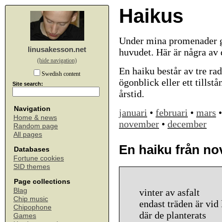
Haikus
Under mina promenader ge
linusakesson.net
huvudet. Här är några av
(hide navigation)
En haiku består av tre rad
Swedish content
ögonblick eller ett tillst
Site search:
årstid.
Navigation
januari
•
februari
•
mars
Home & news
november
•
december
Random page
All pages
En haiku från n
Databases
Fortune cookies
SID themes
Page collections
Blag
vinter av asfalt
Chip music
endast träden är vid 
Chipophone
där de planterats
Games