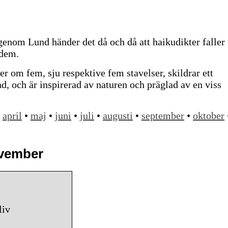
nom Lund händer det då och då att haikudikter faller 
 dem.
er om fem, sju respektive fem stavelser, skildrar ett
ånd, och är inspirerad av naturen och präglad av en viss
•
april
•
maj
•
juni
•
juli
•
augusti
•
september
•
oktober
ovember
liv