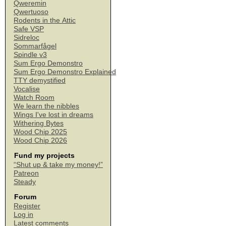
Qweremin
Qwertuoso
Rodents in the Attic
Safe VSP
Sidreloc
Sommarfågel
Spindle v3
Sum Ergo Demonstro
Sum Ergo Demonstro Explained
TTY demystified
Vocalise
Watch Room
We learn the nibbles
Wings I've lost in dreams
Withering Bytes
Wood Chip 2025
Wood Chip 2026
Fund my projects
“Shut up & take my money!”
Patreon
Steady
Forum
Register
Log in
Latest comments