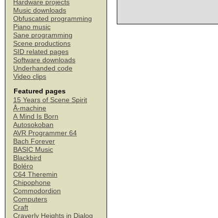
Hardware projects
Music downloads
Obfuscated programming
Piano music
Sane programming
Scene productions
SID related pages
Software downloads
Underhanded code
Video clips
Featured pages
15 Years of Scene Spirit
Å-machine
A Mind Is Born
Autosokoban
AVR Programmer 64
Bach Forever
BASIC Music
Blackbird
Boléro
C64 Theremin
Chipophone
Commodordion
Computers
Craft
Craverly Heights in Dialog