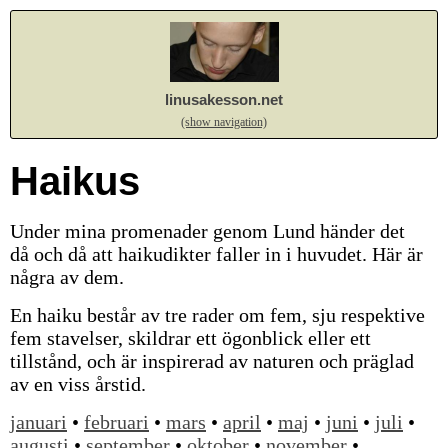
linusakesson.net
(show navigation)
Haikus
Under mina promenader genom Lund händer det
då och då att haikudikter faller in i huvudet. Här är
några av dem.
En haiku består av tre rader om fem, sju respektive
fem stavelser, skildrar ett ögonblick eller ett
tillstånd, och är inspirerad av naturen och präglad
av en viss årstid.
januari
•
februari
•
mars
•
april
•
maj
•
juni
•
juli
•
augusti
•
september
•
oktober
•
november
•